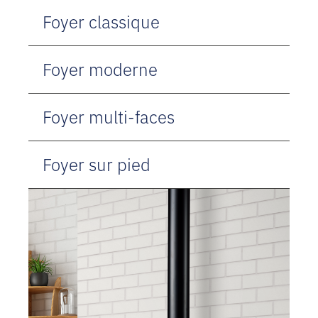
Type
Foyer classique
Contact
de
Demande de soumission
produits
Foyer moderne
Foyer multi-faces
Foyer sur pied
Nos
produits